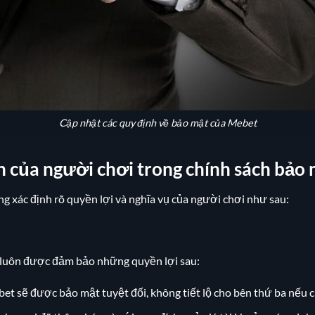
Cập nhật các quy định về bảo mật của Mebet
n của người chơi trong chính sách bảo
g xác định rõ quyền lợi và nghĩa vụ của người chơi như sau:
i luôn được đảm bảo những quyền lợi sau:
et sẽ được bảo mật tuyệt đối, không tiết lộ cho bên thứ ba nếu c