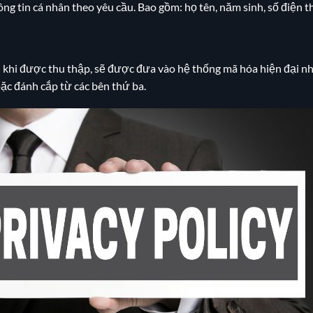
ng tin cá nhân theo yêu cầu. Bao gồm: họ tên, năm sinh, số điện t
u khi được thu thập, sẽ được đưa vào hệ thống mã hóa hiện đại nh
oặc đánh cắp từ các bên thứ ba.