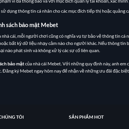
phạm vi đã thông báo và với mục đích quản lý tài khoản, xác minh 
 sử dụng thông tin cá nhân cho các mục đích tiếp thị hoặc quảng c
ính sách bảo mật Mebet
hà cái, mỗi người chơi cũng có nghĩa vụ tự bảo vệ thông tin cá n
 hoặc bất kỳ dữ liệu nhạy cảm nào cho người khác. Nếu thông tin bị
ại nào phát sinh và không xử lý các sự cố liên quan.
sách bảo mật
của nhà cái Mebet. Với những quy định này, anh em 
mật. Đăng ký Mebet ngay hôm nay để nhận về những ưu đãi đặc biệt
CHÚNG TÔI
SẢN PHẨM HOT