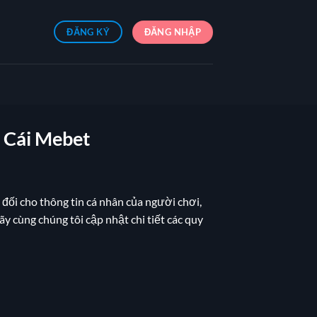
ĐĂNG NHẬP
ĐĂNG KÝ
 Cái Mebet
 đối cho thông tin cá nhân của người chơi,
y cùng chúng tôi cập nhật chi tiết các quy