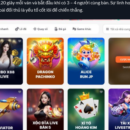
20 giây mỗi ván và bắt đầu khi có 3 – 4 người cùng bàn. Sự linh h
i đối thủ là yếu tố cốt lõi để chiến thắng.