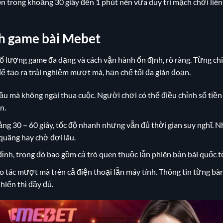
n trong khoảng 30 giây đến 1 phút nên vừa duy trì mạch chơi liên
nh game bài Mebet
 lượng game đa dạng và cách vận hành ổn định, rõ ràng. Từng chi
để tạo ra trải nghiệm mượt mà, hạn chế tối đa gián đoạn.
ầu mà không ngại thua cuộc. Người chơi có thể điều chỉnh số tiền
n.
ng 30 – 60 giây, tốc độ nhanh nhưng vẫn đủ thời gian suy nghĩ. N
quãng hay chờ đợi lâu.
h, trong đó bao gồm cả trò quen thuộc lẫn phiên bản bài quốc t
ao tác mượt mà trên cả điện thoại lẫn máy tính. Thông tin từng bà
iển thị đầy đủ.