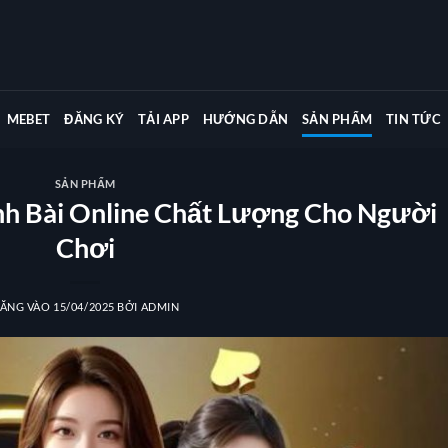
MEBET
ĐĂNG KÝ
TẢI APP
HƯỚNG DẪN
SẢN PHẨM
TIN TỨC
SẢN PHẨM
h Bài Online Chất Lượng Cho Người
Chơi
ĂNG VÀO
15/04/2025
BỞI
ADMIN