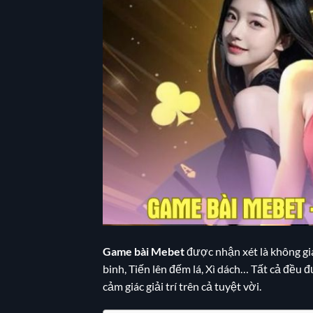
Game bài Mebet
được nhận xét là không gi
binh, Tiến lên đếm lá, Xì dách… Tất cả đều đ
cảm giác giải trí trên cả tuyệt vời.