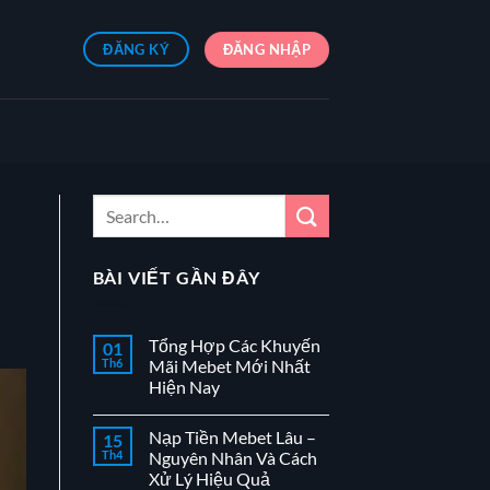
ĐĂNG NHẬP
ĐĂNG KÝ
BÀI VIẾT GẦN ĐÂY
Tổng Hợp Các Khuyến
01
Th6
Mãi Mebet Mới Nhất
Hiện Nay
Không
có
Nạp Tiền Mebet Lâu –
15
bình
luận
Th4
Nguyên Nhân Và Cách
ở
Xử Lý Hiệu Quả
Tổng