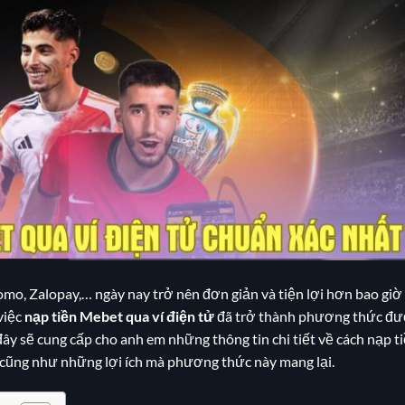
omo, Zalopay,… ngày nay trở nên đơn giản và tiện lợi hơn bao giờ
 việc
nạp tiền Mebet qua ví điện tử
đã trở thành phương thức đ
ây sẽ cung cấp cho anh em những thông tin chi tiết về cách nạp t
, cũng như những lợi ích mà phương thức này mang lại.