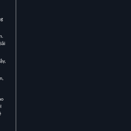
ng
n.
iải
ậy,
n,
ào
l
ề