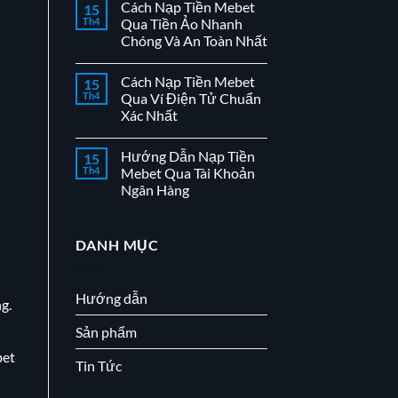
Tiền
Cách Nạp Tiền Mebet
15
bình
Mebet
luận
Th4
Qua Tiền Ảo Nhanh
Qua
ở
Tài
Chóng Và An Toàn Nhất
Hướng
Khoản
Dẫn
Ngân
Không
Các
Hàng
có
Bước
Cách Nạp Tiền Mebet
15
bình
Nạp
luận
Th4
Qua Ví Điện Tử Chuẩn
tiền
ở
Mebet
Xác Nhất
Cách
Qua
Nạp
Thẻ
Không
Tiền
Cào
có
Mebet
Hướng Dẫn Nạp Tiền
15
bình
Qua
luận
Th4
Mebet Qua Tài Khoản
Tiền
ở
Ảo
Ngân Hàng
Cách
Nhanh
Nạp
Chóng
Không
Tiền
Và
có
Mebet
An
bình
Qua
DANH MỤC
Toàn
luận
Ví
ở
Nhất
Điện
Hướng
Tử
Dẫn
Chuẩn
Nạp
Xác
Hướng dẫn
Tiền
g.
Nhất
Mebet
Qua
Sản phẩm
Tài
Khoản
bet
Ngân
Tin Tức
Hàng