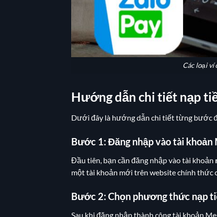
Các loại ví
Hướng dẫn chi tiết nạp ti
Dưới đây là hướng dẫn chi tiết từng bước đ
Bước 1: Đăng nhập vào tài khoản
Đầu tiên, bạn cần đăng nhập vào tài khoản
một tài khoản mới trên website chính thức 
Bước 2: Chọn phương thức nạp t
Sau khi đăng nhập thành công tài khoản Meb