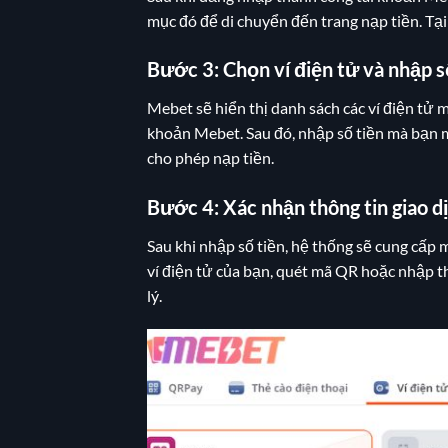
mục đó để di chuyển đến trang nạp tiền. Tạ
Bước 3: Chọn ví điện tử và nhập s
Mebet sẽ hiển thị danh sách các ví điện tử 
khoản Mebet. Sau đó, nhập số tiền mà bạn m
cho phép nạp tiền.
Bước 4: Xác nhận thông tin giao d
Sau khi nhập số tiền, hệ thống sẽ cung cấp 
ví điện tử của bạn, quét mã QR hoặc nhập t
lý.