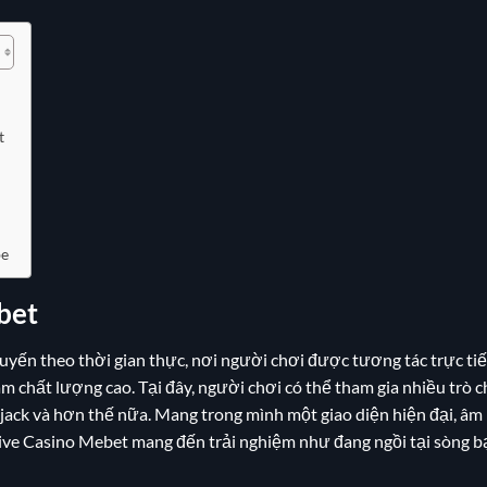
t
be
bet
tuyến theo thời gian thực, nơi người chơi được tương tác trực ti
am chất lượng cao. Tại đây, người chơi có thể tham gia nhiều trò c
ckjack và hơn thế nữa. Mang trong mình một giao diện hiện đại, âm
Live Casino Mebet mang đến trải nghiệm như đang ngồi tại sòng b