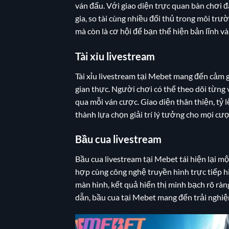
ván đấu. Với giao diện trực quan bàn chơi 
gia, so tài cùng nhiều đối thủ trong môi trư
mà còn là cơ hội để bạn thể hiện bản lĩnh 
Tài xỉu livestream
Tài xỉu livestream tại Mebet mang đến cảm g
gian thực. Người chơi có thể theo dõi từng 
qua mỗi ván cược. Giao diện thân thiện, tỷ 
thành lựa chọn giải trí lý tưởng cho mọi cượ
Bầu cua livestream
Bầu cua livestream tại Mebet tái hiện lại m
hợp cùng công nghệ truyền hình trực tiếp hi
màn hình, kết quả hiển thị minh bạch rõ ràn
dẫn, bầu cua tại Mebet mang đến trải nghiệm 