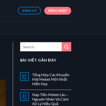
ĐĂNG NHẬP
ĐĂNG KÝ
BÀI VIẾT GẦN ĐÂY
Tổng Hợp Các Khuyến
01
Th6
Mãi Mebet Mới Nhất
Hiện Nay
Không
có
Nạp Tiền Mebet Lâu –
15
bình
luận
Th4
Nguyên Nhân Và Cách
ở
Xử Lý Hiệu Quả
Tổng