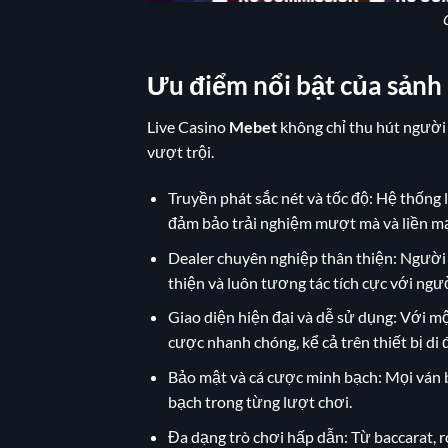
Ưu điểm nổi bật của sảnh
Live Casino
Mebet
không chỉ thu hút người 
vượt trội.
Truyền phát sắc nét và tốc độ: Hệ thống 
đảm bảo trải nghiệm mượt mà và liền m
Dealer chuyên nghiệp thân thiện: Người c
thiện và luôn tương tác tích cực với ngườ
Giao diện hiện đại và dễ sử dụng: Với mộ
cược nhanh chóng, kể cả trên thiết bị di 
Bảo mật và cá cược minh bạch: Mọi ván b
bạch trong từng lượt chơi.
Đa dạng trò chơi hấp dẫn: Từ baccarat, r