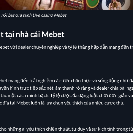
nổi bật của sảnh Live casino Mebet
t tại nhà cái Mebet
ebet với dealer chuyên nghiệp và tỷ lệ thắng hấp dẫn mang đến tr
Mebet mang đến trải nghiệm cá cược chân thực và sống động như 
uyền hình trực tiếp sắc nét, âm thanh rõ ràng và dealer chia bài ng
o tác một cách minh bạch. Tỷ lệ cược đa dạng luật chơi đơn giản và
 đĩa tại Mebet luôn là lựa chọn yêu thích của nhiều cược thủ.
ho những ai yêu thích chiến thuật, tư duy và sự kịch tính trong t