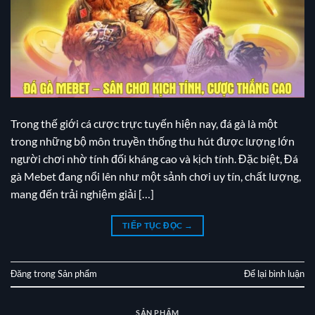
Trong thế giới cá cược trực tuyến hiện nay, đá gà là một
trong những bộ môn truyền thống thu hút được lượng lớn
người chơi nhờ tính đối kháng cao và kịch tính. Đặc biệt, Đá
gà Mebet đang nổi lên như một sảnh chơi uy tín, chất lượng,
mang đến trải nghiệm giải […]
TIẾP TỤC ĐỌC
→
Đăng trong
Sản phẩm
Để lại bình luận
SẢN PHẨM