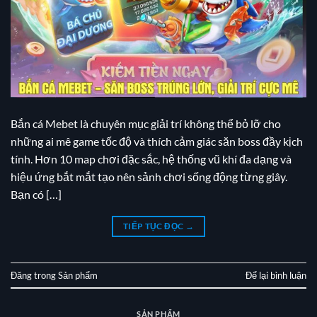
Bắn cá Mebet là chuyên mục giải trí không thể bỏ lỡ cho
những ai mê game tốc độ và thích cảm giác săn boss đầy kịch
tính. Hơn 10 map chơi đặc sắc, hệ thống vũ khí đa dạng và
hiệu ứng bắt mắt tạo nên sảnh chơi sống động từng giây.
Bạn có […]
TIẾP TỤC ĐỌC
→
Đăng trong
Sản phẩm
Để lại bình luận
SẢN PHẨM