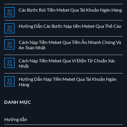
Lý
Nguyên
Rút
Không
Hiệu
Nhân
Tiền
có
Các Bước Rút Tiền Mebet Qua Tài Khoản Ngân Hàng
15
Quả
Và
Mebet
bình
Cách
Qua
luận
Th4
Không
Khắc
Tiền
ở
có
Phục
Ảo:
Hướng
bình
Nhanh
Giải
Dẫn
Hướng Dẫn Các Bước Nạp tiền Mebet Qua Thẻ Cào
15
luận
Nhất
Pháp
Rút
ở
Th4
Hiện
Tiền
Không
Các
Đại
Mebet
có
Bước
Và
Qua
bình
Rút
Cách Nạp Tiền Mebet Qua Tiền Ảo Nhanh Chóng Và
15
An
Thẻ
luận
Tiền
ở
Th4
Toàn
Cào
An Toàn Nhất
Mebet
Hướng
Nhanh
Qua
Không
Dẫn
Chóng
Tài
có
Các
Khoản
Cách Nạp Tiền Mebet Qua Ví Điện Tử Chuẩn Xác
15
bình
Bước
Ngân
luận
Nạp
Th4
Nhất
Hàng
ở
tiền
Cách
Không
Mebet
Nạp
có
Qua
Hướng Dẫn Nạp Tiền Mebet Qua Tài Khoản Ngân
15
Tiền
bình
Thẻ
Mebet
luận
Cào
Th4
Hàng
Qua
ở
Tiền
Cách
Không
Ảo
Nạp
có
Nhanh
Tiền
bình
DANH MỤC
Chóng
Mebet
luận
Và
Qua
ở
An
Ví
Hướng
Toàn
Điện
Dẫn
Nhất
Tử
Nạp
Hướng dẫn
Chuẩn
Tiền
Xác
Mebet
Nhất
Qua