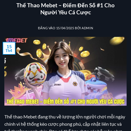
Thể Thao Mebet – Điểm Đến Số #1 Cho
Người Yêu Cá Cược
ĐĂNG VÀO
15/04/2025
BỞI
ADMIN
15
Th4
Thể thao Mebet đang thu về lượng lớn người chơi mỗi ngày
chính vì hệ thống kèo cược phong phú, cập nhật liên tục và